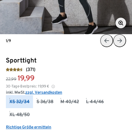
1/9
Sporttight
(371)
19,99
22,99
30-Tage-Bestpreis:
19,99
€
inkl. MwSt.
zzgl. Versandkosten
XS 32/34
S 36/38
M 40/42
L 44/46
XL 48/50
Richtige Größe ermitteln