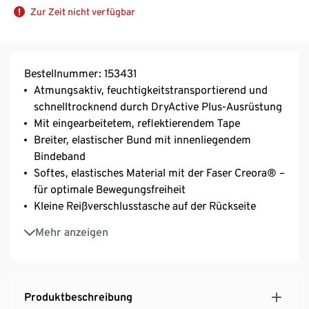
Zur Zeit nicht verfügbar
Bestellnummer: 153431
Atmungsaktiv, feuchtigkeitstransportierend und
schnelltrocknend durch DryActive Plus-Ausrüstung
Mit eingearbeitetem, reflektierendem Tape
Breiter, elastischer Bund mit innenliegendem
Bindeband
Softes, elastisches Material mit der Faser Creora® –
für optimale Bewegungsfreiheit
Kleine Reißverschlusstasche auf der Rückseite
Dynamische Schnittführung
Mehr anzeigen
Extraflache Nähte für hohen Tragekomfort
Vielseitige Damen-Sportjacke – ideal z.B. für
Fitnesstraining, Laufsport oder Yoga
Produktbeschreibung