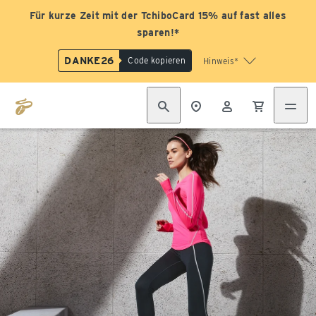
Für kurze Zeit mit der TchiboCard 15% auf fast alles
sparen!*
DANKE26
Code kopieren
Hinweis*