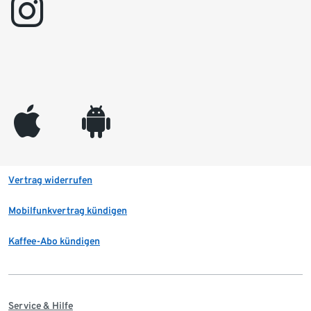
instagram
appleinc
android
Vertrag widerrufen
Mobilfunkvertrag kündigen
Kaffee-Abo kündigen
Service & Hilfe