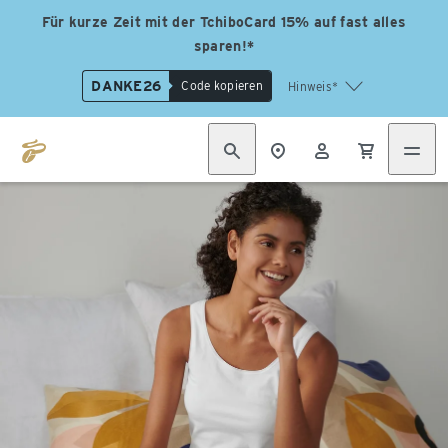
Für kurze Zeit mit der TchiboCard 15% auf fast alles
sparen!*
DANKE26
Code kopieren
Hinweis*