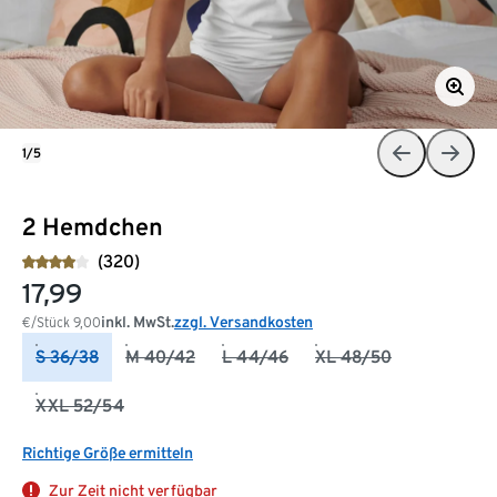
1/5
2 Hemdchen
(320)
17,99
inkl. MwSt.
zzgl. Versandkosten
€/Stück
9,00
S 36/38
M 40/42
L 44/46
XL 48/50
XXL 52/54
Richtige Größe ermitteln
Zur Zeit nicht verfügbar