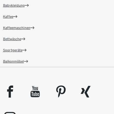
Babykleidung
Kaffee
Kaffeemaschinen
Bettwäsche
Sportgeräte
Balkonmöbel
facebook
youtube
pinterest
xing