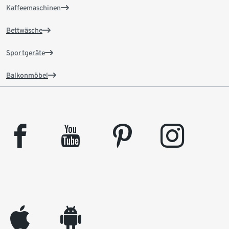
Kaffeemaschinen
Bettwäsche
Sportgeräte
Balkonmöbel
facebook
youtube
pinterest
instagram
appleinc
android