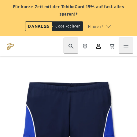
Für kurze Zeit mit der TchiboCard 15% auf fast alles
sparen!*
DANKE26
Code kopieren
Hinweis*