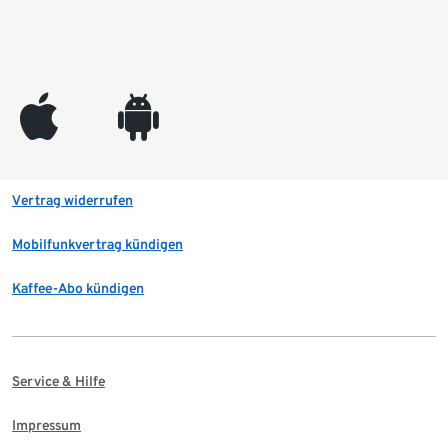
appleinc
android
Vertrag widerrufen
Mobilfunkvertrag kündigen
Kaffee-Abo kündigen
Service & Hilfe
Impressum