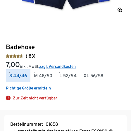
Badehose
(183)
7,00
inkl. MwSt.
zzgl. Versandkosten
S 44/46
M 48/50
L 52/54
XL 56/58
Richtige Größe ermitteln
Zur Zeit nicht verfügbar
Bestellnummer: 101858