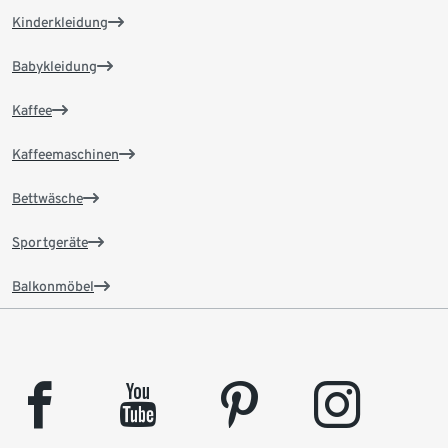
Kinderkleidung
Babykleidung
Kaffee
Kaffeemaschinen
Bettwäsche
Sportgeräte
Balkonmöbel
facebook
youtube
pinterest
instagram