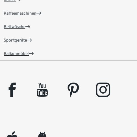
Kaffeemaschinen
Bettwäsche
Sportgeräte
Balkonmöbel
facebook
youtube
pinterest
instagram