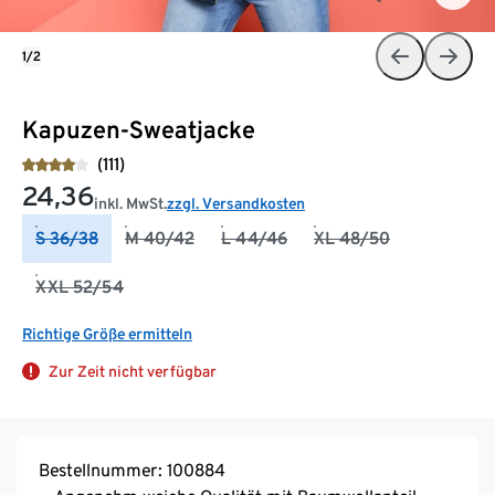
1/2
Kapuzen-Sweatjacke
(111)
24,36
inkl. MwSt.
zzgl. Versandkosten
S 36/38
M 40/42
L 44/46
XL 48/50
XXL 52/54
Richtige Größe ermitteln
Zur Zeit nicht verfügbar
Bestellnummer: 100884