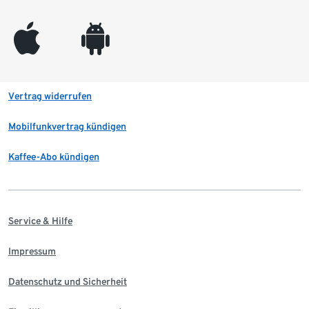
appleinc
android
Vertrag widerrufen
Mobilfunkvertrag kündigen
Kaffee-Abo kündigen
Service & Hilfe
Impressum
Datenschutz und Sicherheit