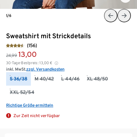
1/6
Sweatshirt mit Strickdetails
(156)
13,00
24,99
30-Tage-Bestpreis:
13,00
€
inkl. MwSt.
zzgl. Versandkosten
S 36/38
M 40/42
L 44/46
XL 48/50
XXL 52/54
Richtige Größe ermitteln
Zur Zeit nicht verfügbar