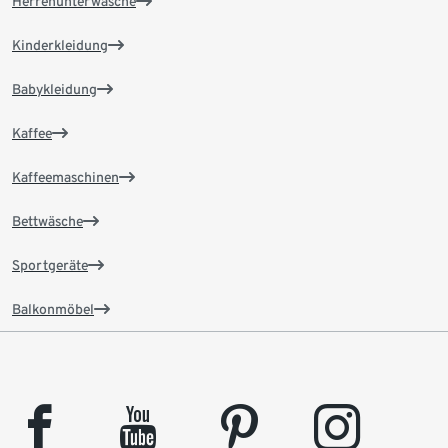
Herrenunterwäsche
Kinderkleidung
Babykleidung
Kaffee
Kaffeemaschinen
Bettwäsche
Sportgeräte
Balkonmöbel
facebook
youtube
pinterest
instagram