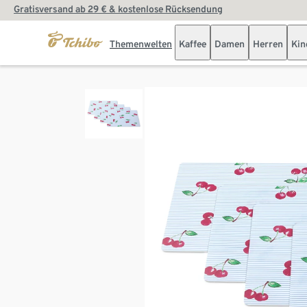
Gratisversand ab 29 € & kostenlose Rücksendung
Themenwelten
Kaffee
Damen
Herren
Kin