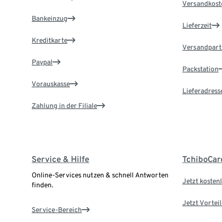
Versandkost
Bankeinzug
Lieferzeit
Kreditkarte
Versandpart
Paypal
Packstation
Vorauskasse
Lieferadress
Zahlung in der Filiale
Service & Hilfe
TchiboCar
Online-Services nutzen & schnell Antworten
Jetzt kostenl
finden.
Jetzt Vortei
Service-Bereich