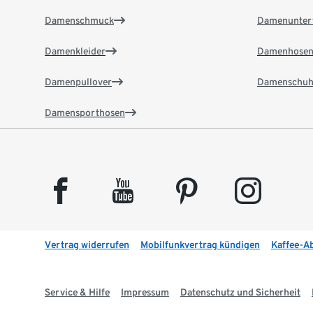
Damenschmuck
Damenunter
Damenkleider
Damenhose
Damenpullover
Damenschuh
Damensporthosen
facebook
youtube
pinterest
instagram
Vertrag widerrufen
Mobilfunkvertrag kündigen
Kaffee-A
Service & Hilfe
Impressum
Datenschutz und Sicherheit