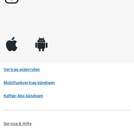
appleinc
android
Vertrag widerrufen
Mobilfunkvertrag kündigen
Kaffee-Abo kündigen
Service & Hilfe