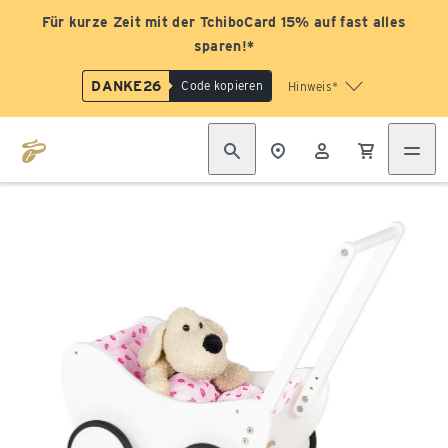
Für kurze Zeit mit der TchiboCard 15% auf fast alles
sparen!*
DANKE26
Code kopieren
Hinweis*