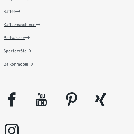
Kaffee
Kaffeemaschinen
Bettwäsche
Sportgeräte
Balkonmöbel
facebook
youtube
pinterest
xing
instagram