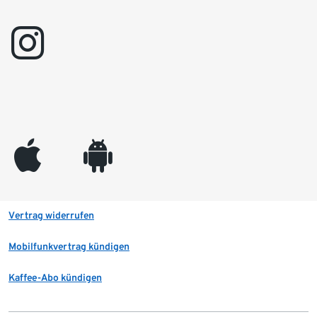
instagram
appleinc
android
Vertrag widerrufen
Mobilfunkvertrag kündigen
Kaffee-Abo kündigen