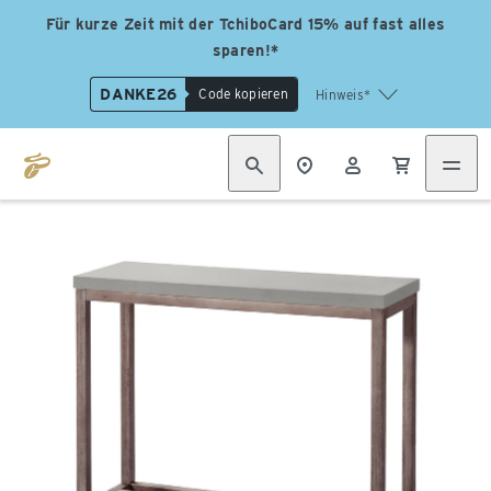
Für kurze Zeit mit der TchiboCard 15% auf fast alles
sparen!*
DANKE26
Code kopieren
Hinweis*