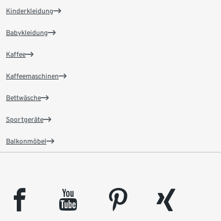
Kinderkleidung
Babykleidung
Kaffee
Kaffeemaschinen
Bettwäsche
Sportgeräte
Balkonmöbel
facebook
youtube
pinterest
xing