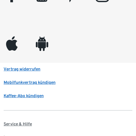
appleinc
android
Vertrag widerrufen
Mobilfunkvertrag kündigen
Kaffee-Abo kündigen
Service & Hilfe