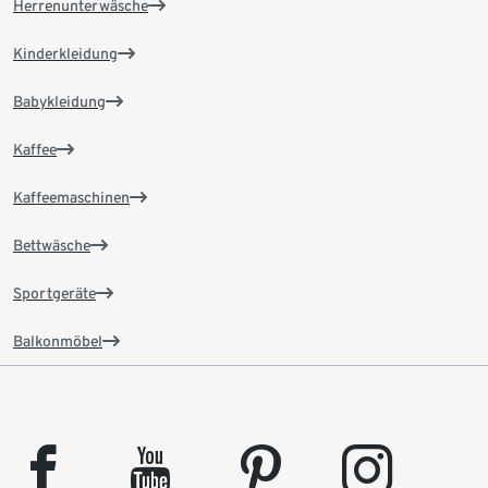
Herrenunterwäsche
Kinderkleidung
Babykleidung
Kaffee
Kaffeemaschinen
Bettwäsche
Sportgeräte
Balkonmöbel
facebook
youtube
pinterest
instagram