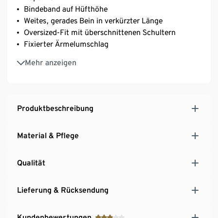
Bindeband auf Hüfthöhe
Weites, gerades Bein in verkürzter Länge
Oversized-Fit mit überschnittenen Schultern
Fixierter Ärmelumschlag
Oberteil mit Knopfleiste und Kragen
Mehr anzeigen
Schulterpasse mit Kellerfalte
2 Eingrifftaschen vorne und 2 Paspeltaschen hinten
Ganzflächiger Palmenblätter-Druck
Produktbeschreibung
Material & Pflege
Qualität
Lieferung & Rücksendung
Kundenbewertungen