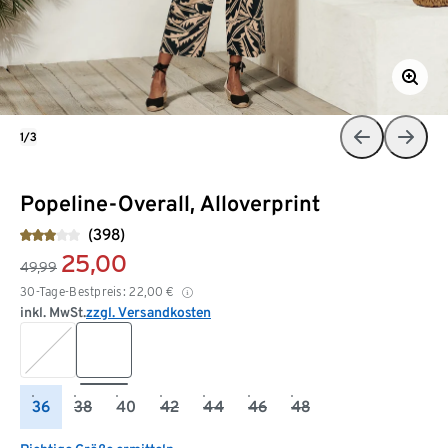
1/3
Popeline-Overall, Alloverprint
(398)
25,00
49,99
30-Tage-Bestpreis:
22,00
€
inkl. MwSt.
zzgl. Versandkosten
36
38
40
42
44
46
48