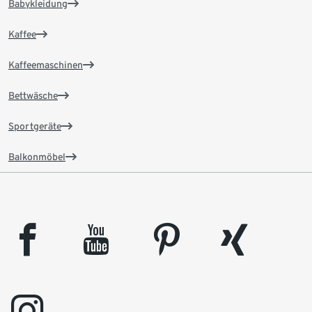
Babykleidung
Kaffee
Kaffeemaschinen
Bettwäsche
Sportgeräte
Balkonmöbel
facebook
youtube
pinterest
xing
instagram