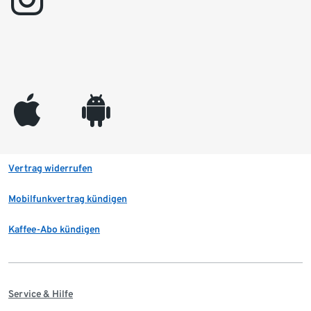
appleinc
android
Vertrag widerrufen
Mobilfunkvertrag kündigen
Kaffee-Abo kündigen
Service & Hilfe