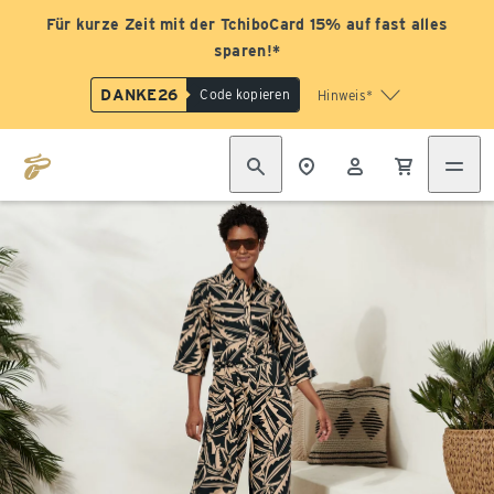
Für kurze Zeit mit der TchiboCard 15% auf fast alles
sparen!*
DANKE26
Code kopieren
Hinweis*