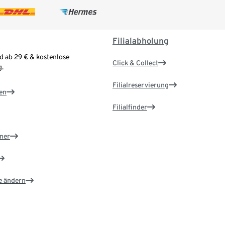
Filialabholung
d ab 29 € & kostenlose
Click & Collect
.
Filialreservierung
en
Filialfinder
ner
e ändern