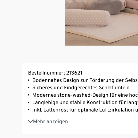
Bestellnummer: 213621
Bodennahes Design zur Förderung der Selbs
Sicheres und kindgerechtes Schlafumfeld
Modernes stone-washed-Design für eine hoc
Langlebige und stabile Konstruktion für lang
Inkl. Lattenrost für optimale Luftzirkulatio
Perfekt auf die Bedürfnisse von Kleinkinder
Mehr anzeigen
Fördert die Bewegungsfreiheit ohne Sturzge
Einfache Handhabung für Eltern und Kind