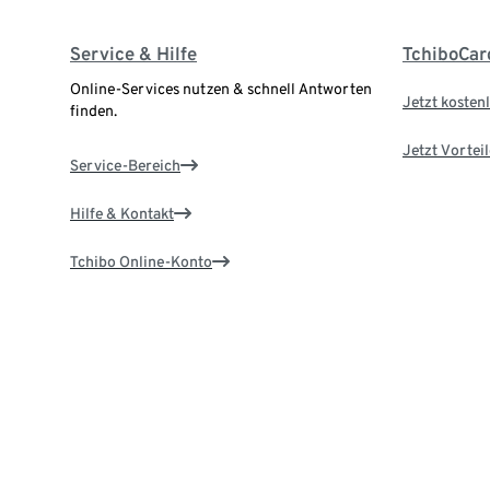
Service & Hilfe
TchiboCar
Online-Services nutzen & schnell Antworten
Jetzt kostenl
finden.
Jetzt Vortei
Service-Bereich
Hilfe & Kontakt
Tchibo Online-Konto