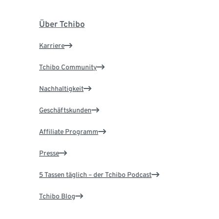
Über Tchibo
Karriere
Tchibo Community
Nachhaltigkeit
Geschäftskunden
Affiliate Programm
Presse
5 Tassen täglich – der Tchibo Podcast
Tchibo Blog