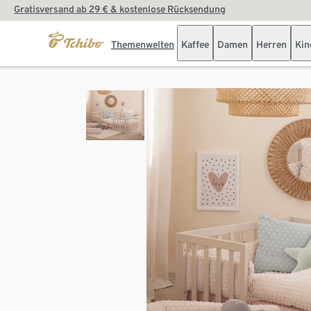
Gratisversand ab 29 € & kostenlose Rücksendung
Themenwelten
Kaffee
Damen
Herren
Kin