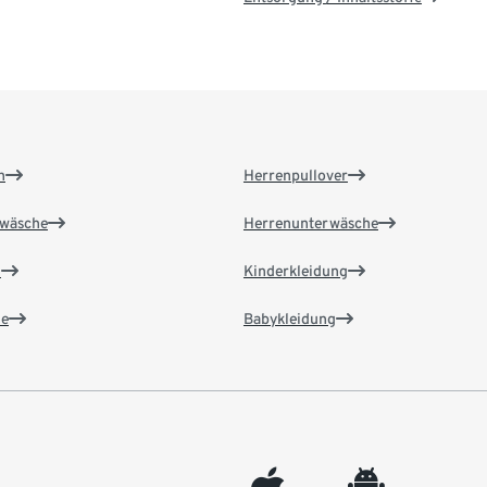
n
Herrenpullover
wäsche
Herrenunterwäsche
n
Kinderkleidung
e
Babykleidung