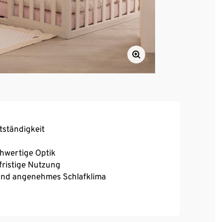
tständigkeit
hwertige Optik
fristige Nutzung
n und angenehmes Schlafklima
n abgestimmt (Matratzenmaß: 70 x 140 cm)
fahr