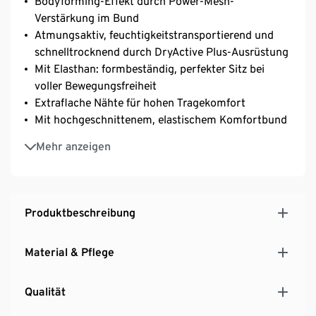
Bodyforming-Effekt durch Power-Mesh-
Verstärkung im Bund
Atmungsaktiv, feuchtigkeitstransportierend und
schnelltrocknend durch DryActive Plus-Ausrüstung
Mit Elasthan: formbeständig, perfekter Sitz bei
voller Bewegungsfreiheit
Extraflache Nähte für hohen Tragekomfort
Mit hochgeschnittenem, elastischem Komfortbund
Modischer Schnitt, legere Passform
Mehr anzeigen
Für jede Art von Training, Sport und Workout –
ideal auch für Yoga und Pilates
Produktbeschreibung
Material & Pflege
Qualität