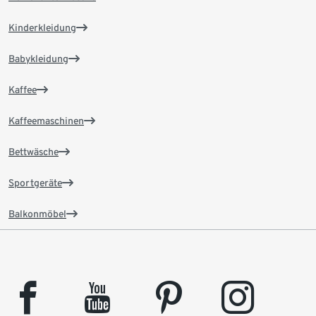
Kinderkleidung
Babykleidung
Kaffee
Kaffeemaschinen
Bettwäsche
Sportgeräte
Balkonmöbel
facebook
youtube
pinterest
instagram