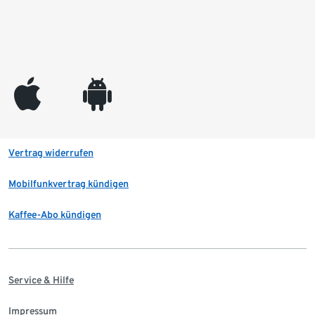
appleinc
android
Vertrag widerrufen
Mobilfunkvertrag kündigen
Kaffee-Abo kündigen
Service & Hilfe
Impressum