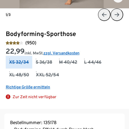
1/3
Bodyforming-Sporthose
(950)
22,99
inkl. MwSt.
zzgl. Versandkosten
XS 32/34
S 36/38
M 40/42
L 44/46
XL 48/50
XXL 52/54
Richtige Größe ermitteln
Zur Zeit nicht verfügbar
Bestellnummer: 135178