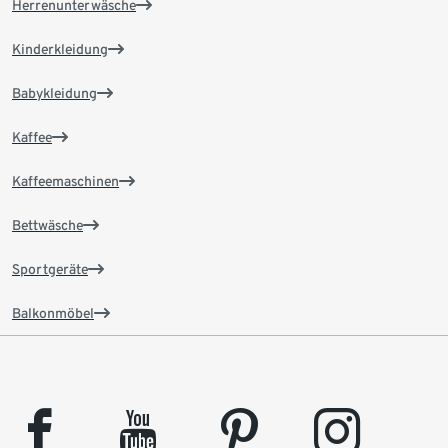
Herrenunterwäsche
Kinderkleidung
Babykleidung
Kaffee
Kaffeemaschinen
Bettwäsche
Sportgeräte
Balkonmöbel
facebook
youtube
pinterest
instagram