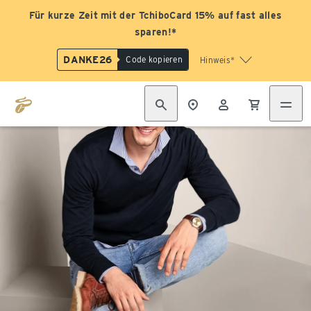
Für kurze Zeit mit der TchiboCard 15% auf fast alles
sparen!*
DANKE26
Code kopieren
Hinweis*