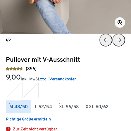
1/2
Pullover mit V-Ausschnitt
(356)
9,00
inkl. MwSt.
zzgl. Versandkosten
M 48/50
L 52/54
XL 56/58
XXL 60/62
Richtige Größe ermitteln
Zur Zeit nicht verfügbar