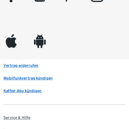
appleinc
android
Vertrag widerrufen
Mobilfunkvertrag kündigen
Kaffee-Abo kündigen
Service & Hilfe