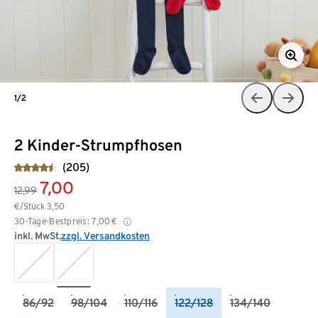
1/2
2 Kinder-Strumpfhosen
(205)
7,00
12,99
€/Stück
3,50
30-Tage-Bestpreis:
7,00
€
inkl. MwSt.
zzgl. Versandkosten
86/92
98/104
110/116
122/128
134/140