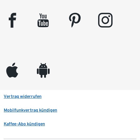
facebook
youtube
pinterest
instagram
appleinc
android
Vertrag widerrufen
Mobilfunkvertrag kündigen
Kaffee-Abo kündigen