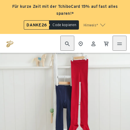
Für kurze Zeit mit der TchiboCard 15% auf fast alles
sparen!*
DANKE26
Code kopieren
Hinweis*