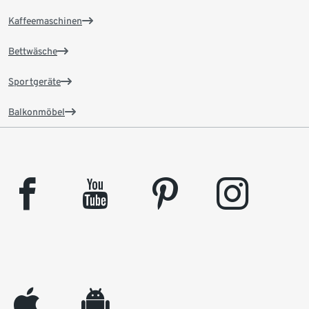
Kaffeemaschinen
Bettwäsche
Sportgeräte
Balkonmöbel
facebook
youtube
pinterest
instagram
appleinc
android