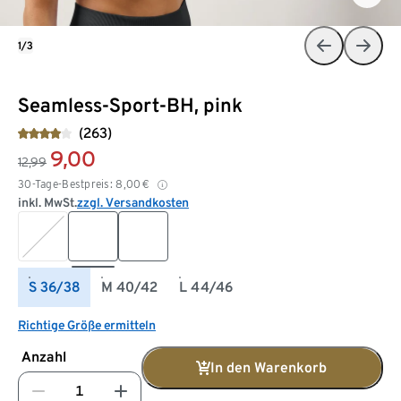
1/3
Seamless-Sport-BH, pink
(263)
9,00
12,99
30-Tage-Bestpreis:
8,00
€
inkl. MwSt.
zzgl. Versandkosten
S 36/38
M 40/42
L 44/46
Richtige Größe ermitteln
Anzahl
In den Warenkorb