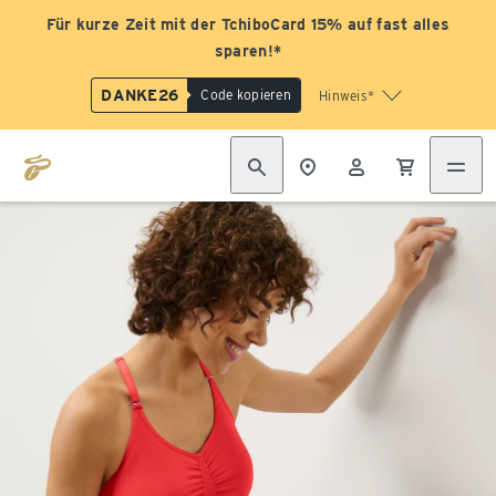
Für kurze Zeit mit der TchiboCard 15% auf fast alles
sparen!*
DANKE26
Code kopieren
Hinweis*