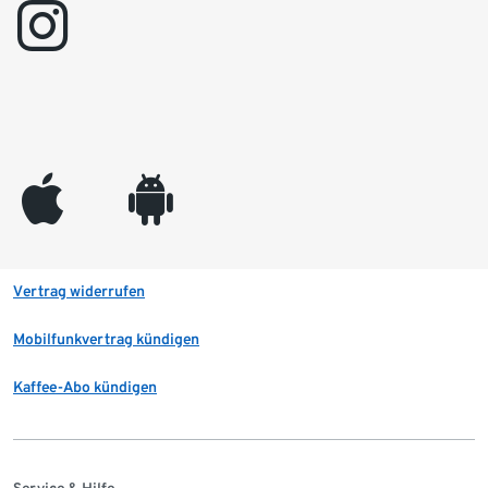
instagram
appleinc
android
Vertrag widerrufen
Mobilfunkvertrag kündigen
Kaffee-Abo kündigen
Service & Hilfe