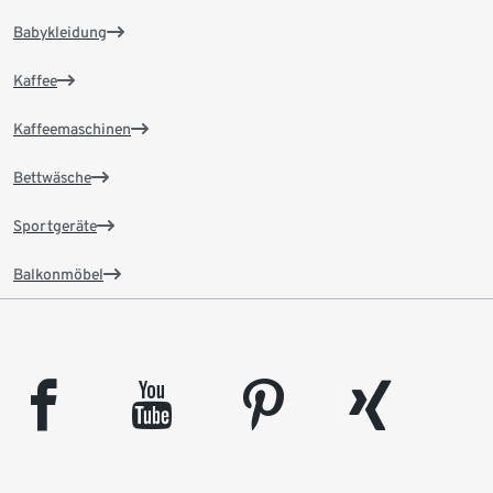
Babykleidung
Kaffee
Kaffeemaschinen
Bettwäsche
Sportgeräte
Balkonmöbel
facebook
youtube
pinterest
xing