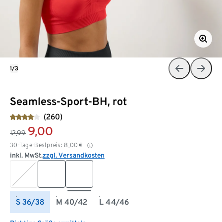
1/3
Seamless-Sport-BH, rot
(260)
9,00
12,99
30-Tage-Bestpreis:
8,00
€
inkl. MwSt.
zzgl. Versandkosten
S 36/38
M 40/42
L 44/46