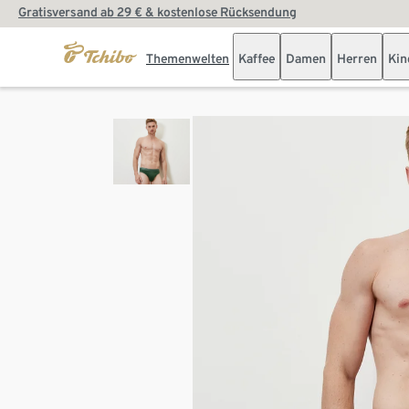
Gratisversand ab 29 € & kostenlose Rücksendung
Themenwelten
Kaffee
Damen
Herren
Kin