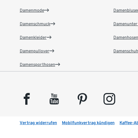
Damenmode
Damenbluse
Damenschmuck
Damenunter
Damenkleider
Damenhose
Damenpullover
Damenschuh
Damensporthosen
facebook
youtube
pinterest
instagram
Vertrag widerrufen
Mobilfunkvertrag kündigen
Kaffee-A