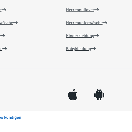
n
Herrenpullover
wäsche
Herrenunterwäsche
n
Kinderkleidung
e
Babykleidung
appleinc
android
bo kündigen