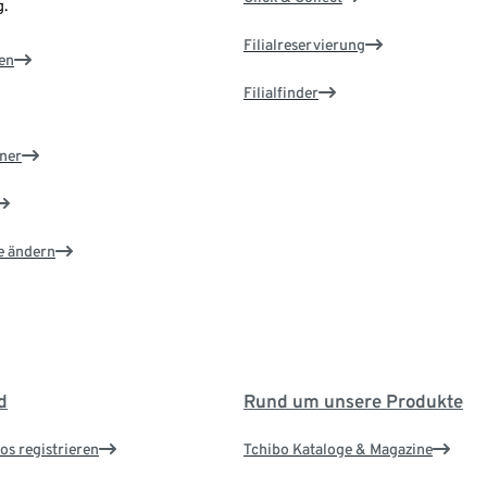
.
Filialreservierung
en
Filialfinder
ner
e ändern
d
Rund um unsere Produkte
os registrieren
Tchibo Kataloge & Magazine