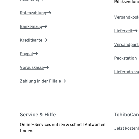
Rücksendung
Ratenzahlung
Versandkost
Bankeinzug
Lieferzeit
Kreditkarte
Versandpart
Paypal
Packstation
Vorauskasse
Lieferadress
Zahlung in der Filiale
Service & Hilfe
TchiboCar
Online-Services nutzen & schnell Antworten
Jetzt kostenl
finden.