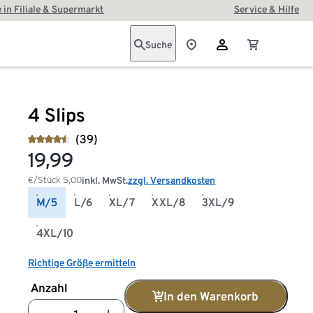
 in Filiale & Supermarkt
Service & Hilfe
Suche
4 Slips
(39)
19,99
€/Stück
5,00
inkl. MwSt.
zzgl. Versandkosten
M/5
L/6
XL/7
XXL/8
3XL/9
4XL/10
Richtige Größe ermitteln
Anzahl
In den Warenkorb