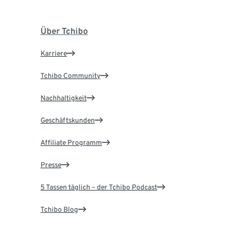
Über Tchibo
Karriere
Tchibo Community
Nachhaltigkeit
Geschäftskunden
Affiliate Programm
Presse
5 Tassen täglich – der Tchibo Podcast
Tchibo Blog