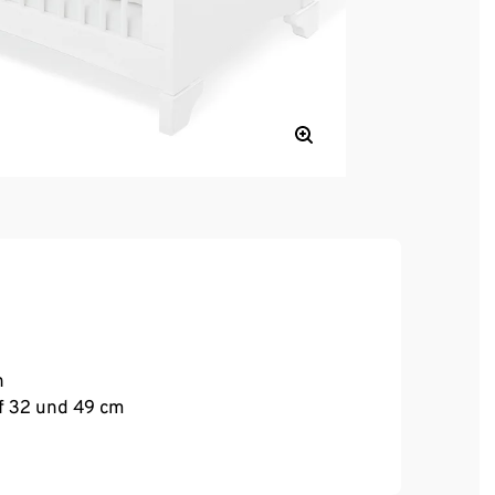
n
uf 32 und 49 cm
niorbett und Kindersofa – Bett ist viele