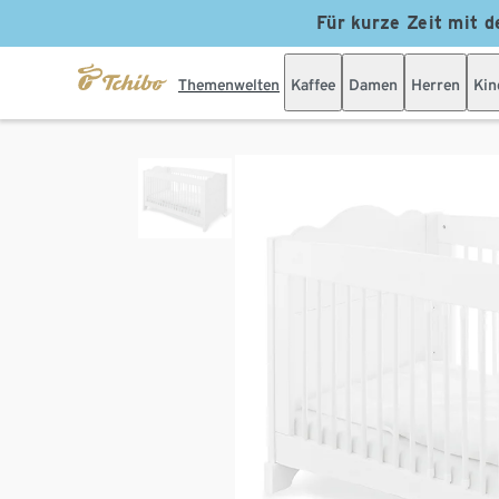
Für kurze Zeit mit d
Themenwelten
Kaffee
Damen
Herren
Kin