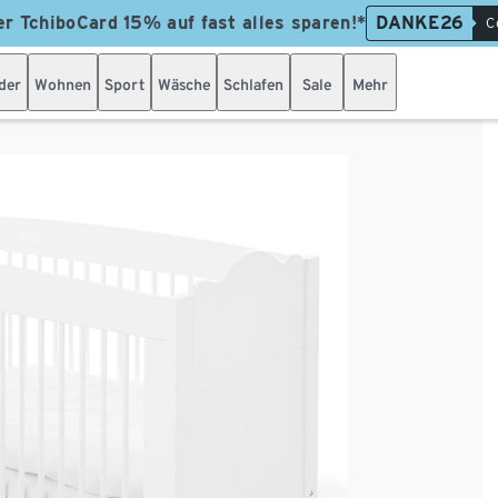
er TchiboCard 15% auf fast alles sparen!*
DANKE26
C
der
Wohnen
Sport
Wäsche
Schlafen
Sale
Mehr