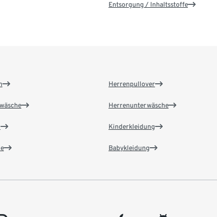
Entsorgung / Inhaltsstoffe
n
Herrenpullover
wäsche
Herrenunterwäsche
n
Kinderkleidung
e
Babykleidung