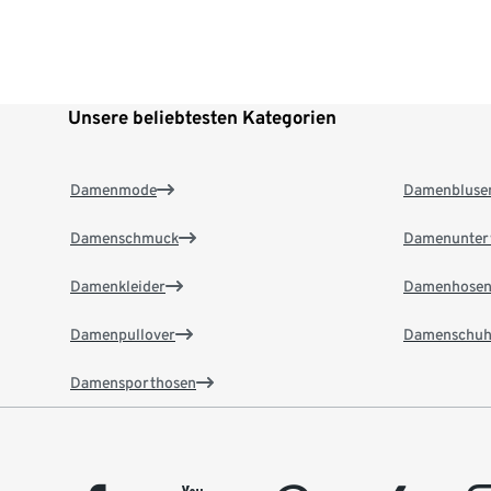
Unsere beliebtesten Kategorien
Damenmode
Damenbluse
Damenschmuck
Damenunter
Damenkleider
Damenhose
Damenpullover
Damenschuh
Damensporthosen