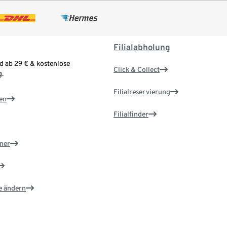
Filialabholung
d ab 29 € & kostenlose
Click & Collect
.
Filialreservierung
en
Filialfinder
ner
e ändern