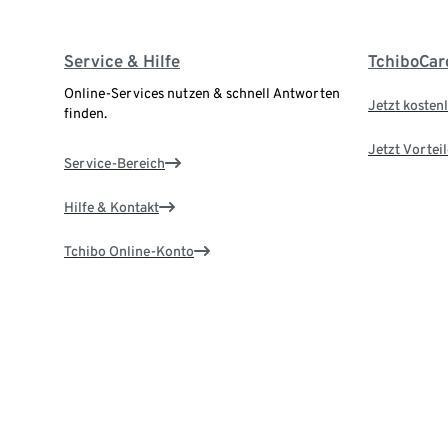
Service & Hilfe
TchiboCar
Online-Services nutzen & schnell Antworten
Jetzt kostenl
finden.
Jetzt Vortei
Service-Bereich
Hilfe & Kontakt
Tchibo Online-Konto