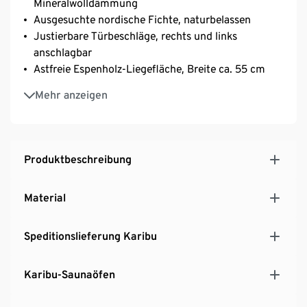
Mineralwolldämmung
Ausgesuchte nordische Fichte, naturbelassen
Justierbare Türbeschläge, rechts und links
anschlagbar
Astfreie Espenholz-Liegefläche, Breite ca. 55 cm
Mit ausgezeichnet gedämmter Softline-Profilholz-
Mehr anzeigen
Außenbekleidung
Mit 2 gläsernen Sichtseiten und 2 langlebigen
Hartfaserplatten
Einfacher Aufbau und Montage durch vorgefertigte
Produktbeschreibung
68-mm-Elemente
Exklusives Set für Tchibo
Material
5 Jahre Herstellergarantie
MADE IN GERMANY
Speditionslieferung Karibu
Karibu-Saunaöfen