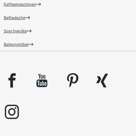
Kaffeemaschinen
Bettwäsche
Sportgeräte
Balkonmöbel
facebook
youtube
pinterest
xing
instagram