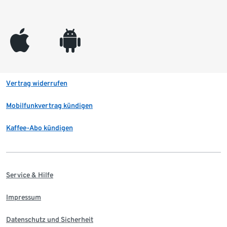
appleinc
android
Vertrag widerrufen
Mobilfunkvertrag kündigen
Kaffee-Abo kündigen
Service & Hilfe
Impressum
Datenschutz und Sicherheit