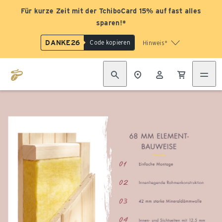
Für kurze Zeit mit der TchiboCard 15% auf fast alles
sparen!*
DANKE26
Code kopieren
Hinweis*