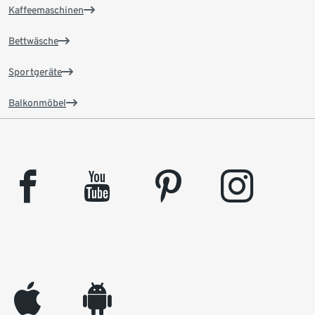
Kaffeemaschinen
Bettwäsche
Sportgeräte
Balkonmöbel
facebook
youtube
pinterest
instagram
appleinc
android