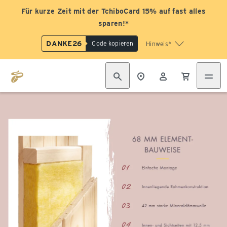
Für kurze Zeit mit der TchiboCard 15% auf fast alles
sparen!*
DANKE26
Code kopieren
Hinweis*