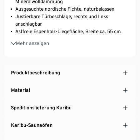
Mineralwolldämmung
Ausgesuchte nordische Fichte, naturbelassen
Justierbare Türbeschläge, rechts und links
anschlagbar
Astfreie Espenholz-Liegefläche, Breite ca. 55 cm
Mit ausgezeichnet gedämmter Softline-Profilholz-
Mehr anzeigen
Außenbekleidung
Mit 2 gläsernen Sichtseiten und 2 langlebigen
Hartfaserplatten
Einfacher Aufbau und Montage durch vorgefertigte
Produktbeschreibung
68-mm-Elemente
Exklusives Set für Tchibo
Material
5 Jahre Herstellergarantie
MADE IN GERMANY
Speditionslieferung Karibu
Karibu-Saunaöfen