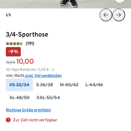
1/3
3/4-Sporthose
(191)
-9%
10,00
19,99
30-Tage-Bestpreis:
11,00
€
inkl. MwSt.
zzgl. Versandkosten
XS 32/34
S 36/38
M 40/42
L 44/46
XL 48/50
XXL 52/54
Richtige Größe ermitteln
Zur Zeit nicht verfügbar