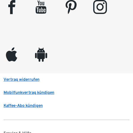
facebook
youtube
pinterest
instagram
appleinc
android
Vertrag widerrufen
Mobilfunkvertrag kündigen
Kaffee-Abo kündigen