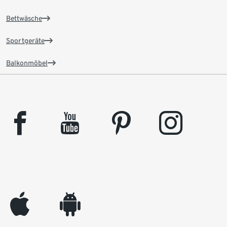
Bettwäsche
Sportgeräte
Balkonmöbel
facebook
youtube
pinterest
instagram
appleinc
android