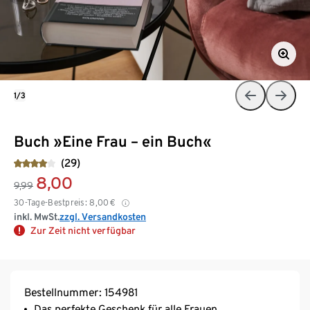
1/3
Buch »Eine Frau – ein Buch«
(29)
8,00
9,99
30-Tage-Bestpreis:
8,00
€
inkl. MwSt.
zzgl. Versandkosten
Zur Zeit nicht verfügbar
Bestellnummer: 154981
Das perfekte Geschenk für alle Frauen