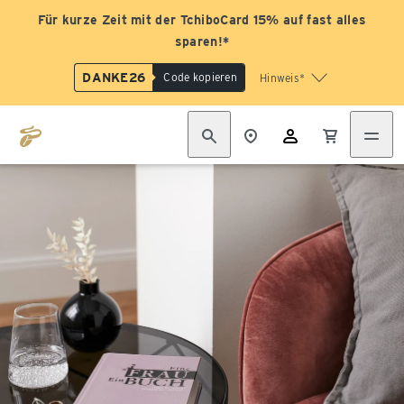
Für kurze Zeit mit der TchiboCard 15% auf fast alles
sparen!*
DANKE26
Code kopieren
Hinweis*