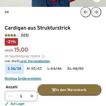
1/4
Cardigan aus Strukturstrick
(123)
-21%
15,00
29,99
30-Tage-Bestpreis:
19,00
€
inkl. MwSt.
zzgl. Versandkosten
S 36/38
M 40/42
L 44/46
XL 48/50
Richtige Größe ermitteln
Anzahl
In den Warenkorb
Auf Lager