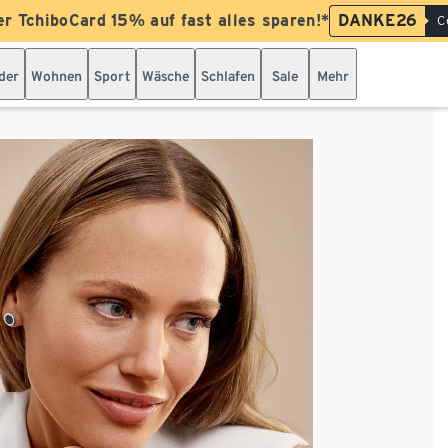
er TchiboCard 15% auf fast alles sparen!*
DANKE26
C
der
Wohnen
Sport
Wäsche
Schlafen
Sale
Mehr