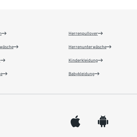
n
Herrenpullover
wäsche
Herrenunterwäsche
n
Kinderkleidung
e
Babykleidung
appleinc
android