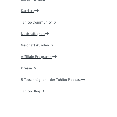
Karriere
Tchibo Community
Nachhaltigkeit
Geschäftskunden
Affiliate Programm
Presse
5 Tassen täglich – der Tchibo Podcast
Tchibo Blog