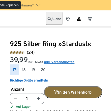
ode kopieren
Hinweis*
Suche
925 Silber Ring »Stardust«
(24)
39,99
inkl. MwSt.
inkl. Versandkosten
17
18
19
20
Richtige Größe ermitteln
Anzahl
In den Warenkorb
Auf Lager