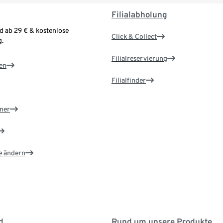
Filialabholung
d ab 29 € & kostenlose
Click & Collect
.
Filialreservierung
en
Filialfinder
ner
e ändern
d
Rund um unsere Produkte