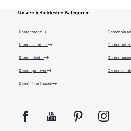
Unsere beliebtesten Kategorien
Damenmode
Damenbluse
Damenschmuck
Damenunter
Damenkleider
Damenhose
Damenpullover
Damenschuh
Damensporthosen
facebook
youtube
pinterest
instagram