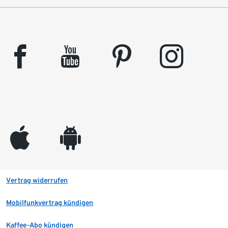
facebook
youtube
pinterest
instagram
appleinc
android
Vertrag widerrufen
Mobilfunkvertrag kündigen
Kaffee-Abo kündigen