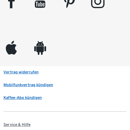
facebook
youtube
pinterest
instagram
appleinc
android
Vertrag widerrufen
Mobilfunkvertrag kündigen
Kaffee-Abo kündigen
Service & Hilfe