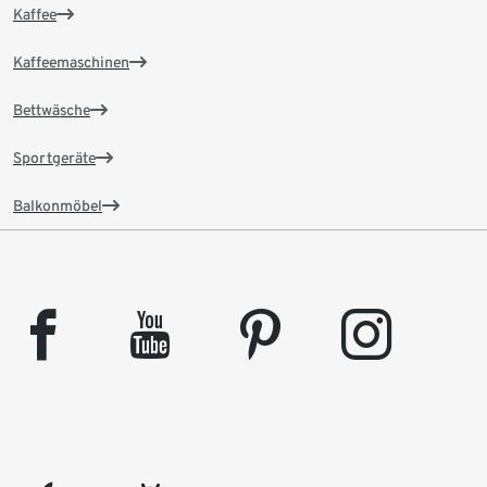
Kaffee
Kaffeemaschinen
Bettwäsche
Sportgeräte
Balkonmöbel
facebook
youtube
pinterest
instagram