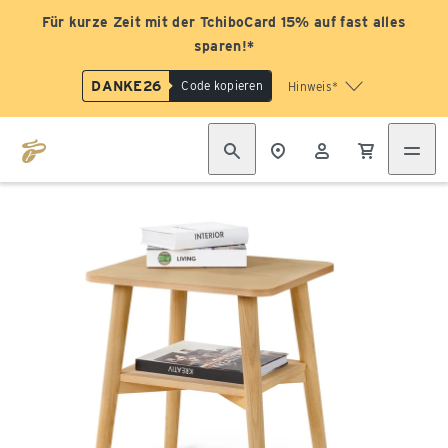
Für kurze Zeit mit der TchiboCard 15% auf fast alles
sparen!*
DANKE26
Code kopieren
Hinweis*