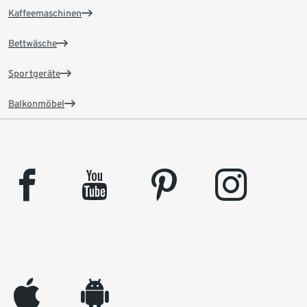
Kaffeemaschinen
Bettwäsche
Sportgeräte
Balkonmöbel
facebook
youtube
pinterest
instagram
appleinc
android