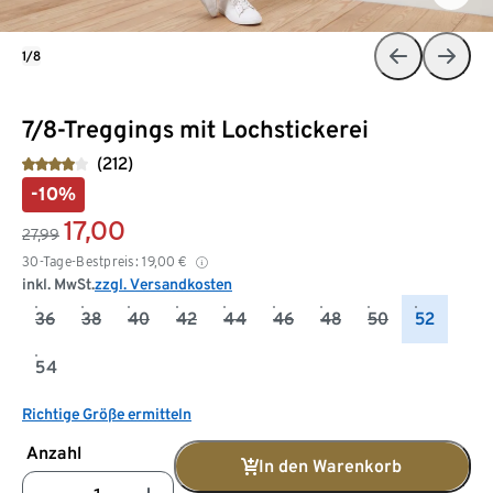
1/8
7/8-Treggings mit Lochstickerei
(212)
-10%
17,00
27,99
30-Tage-Bestpreis:
19,00
€
inkl. MwSt.
zzgl. Versandkosten
36
38
40
42
44
46
48
50
52
54
Richtige Größe ermitteln
Anzahl
In den Warenkorb