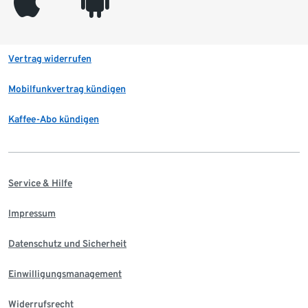
appleinc
android
Vertrag widerrufen
Mobilfunkvertrag kündigen
Kaffee-Abo kündigen
Service & Hilfe
Impressum
Datenschutz und Sicherheit
Einwilligungsmanagement
Widerrufsrecht