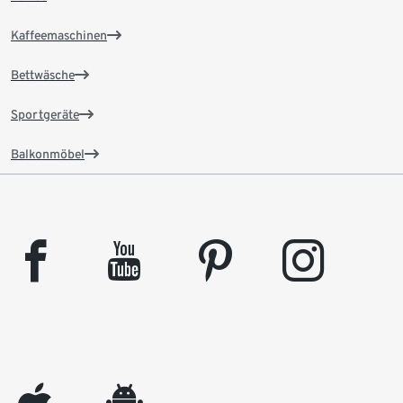
Kaffeemaschinen
Bettwäsche
Sportgeräte
Balkonmöbel
facebook
youtube
pinterest
instagram