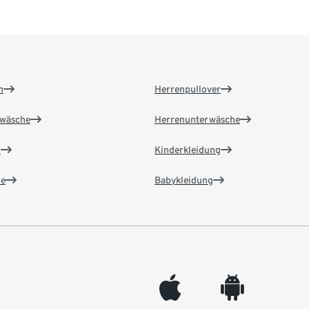
n
Herrenpullover
wäsche
Herrenunterwäsche
n
Kinderkleidung
e
Babykleidung
appleinc
android