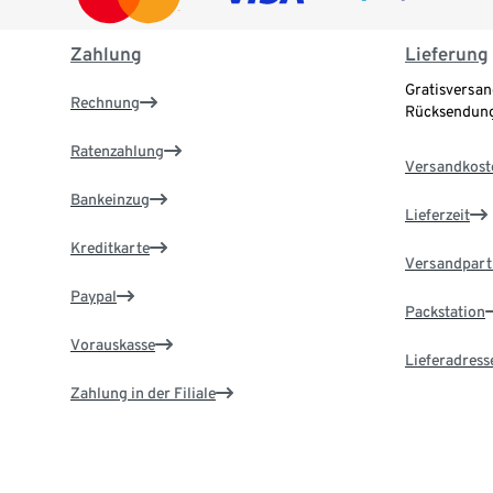
Zahlung
Lieferung
Gratisversan
Rechnung
Rücksendung
Ratenzahlung
Versandkost
Bankeinzug
Lieferzeit
Kreditkarte
Versandpart
Paypal
Packstation
Vorauskasse
Lieferadress
Zahlung in der Filiale