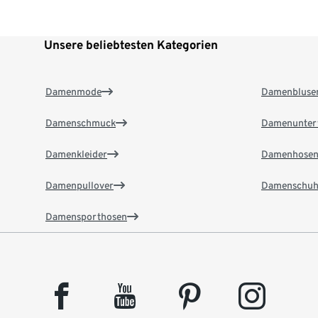
Unsere beliebtesten Kategorien
Damenmode
Damenbluse
Damenschmuck
Damenunter
Damenkleider
Damenhose
Damenpullover
Damenschuh
Damensporthosen
facebook
youtube
pinterest
instagram