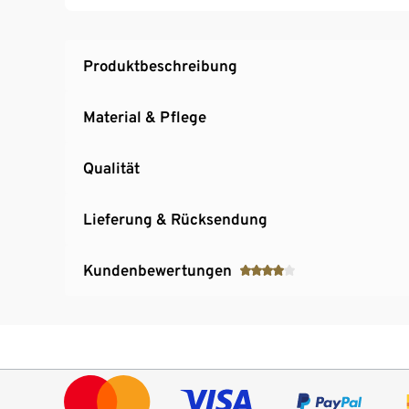
Mesh-Innenfutter für ein angenehmes Körpe
Elastischer Bund mit Kordelzug
Reflektierende Elemente
Produktbeschreibung
Unisex
Material & Pflege
Qualität
Lieferung & Rücksendung
Kundenbewertungen