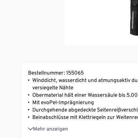
Bestellnummer: 155065
Winddicht, wasserdicht und atmungsaktiv d
versiegelte Nähte
Obermaterial hält einer Wassersäule bis 5.
Mit evoPel-Imprägnierung
Durchgehende abgedeckte Seitenreißverschl
Beinabschlüsse mit Klettriegeln zur Weitenr
2 seitliche Reißverschlusstaschen
Mehr anzeigen
Verstärkung im Gesäßbereich aus robustem M