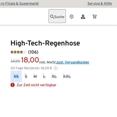
 in Filiale & Supermarkt
Service & Hilfe
Suche
High-Tech-Regenhose
(106)
18,00
34,99
inkl. MwSt.
zzgl. Versandkosten
30-Tage-Bestpreis:
18,00
€
XS
S
M
L
XL
XXL
Zur Zeit nicht verfügbar