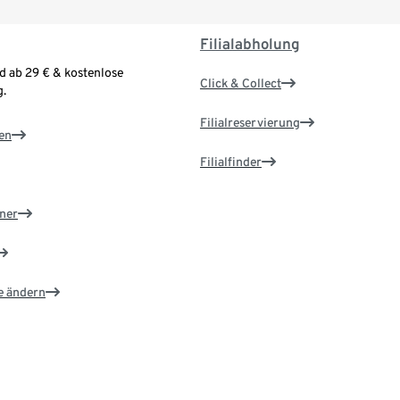
Filialabholung
d ab 29 € & kostenlose
Click & Collect
.
Filialreservierung
en
Filialfinder
ner
e ändern