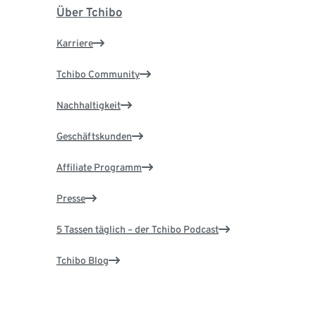
Über Tchibo
Karriere
Tchibo Community
Nachhaltigkeit
Geschäftskunden
Affiliate Programm
Presse
5 Tassen täglich – der Tchibo Podcast
Tchibo Blog