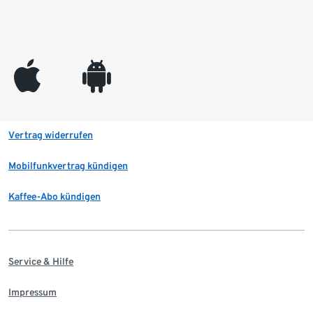
appleinc
android
Vertrag widerrufen
Mobilfunkvertrag kündigen
Kaffee-Abo kündigen
Service & Hilfe
Impressum