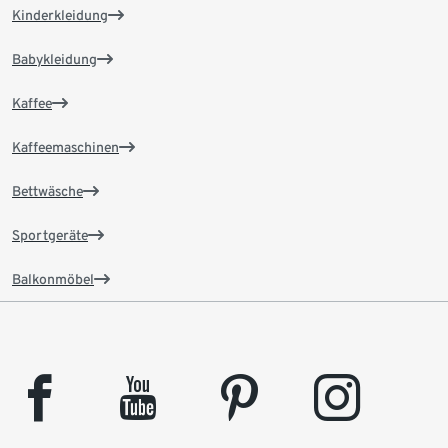
Kinderkleidung
Babykleidung
Kaffee
Kaffeemaschinen
Bettwäsche
Sportgeräte
Balkonmöbel
facebook
youtube
pinterest
instagram