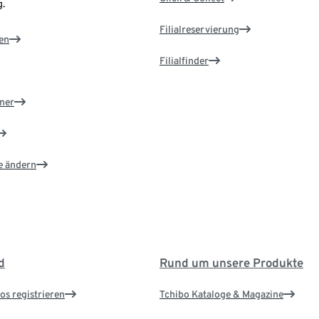
.
Filialreservierung
en
Filialfinder
ner
e ändern
d
Rund um unsere Produkte
os registrieren
Tchibo Kataloge & Magazine