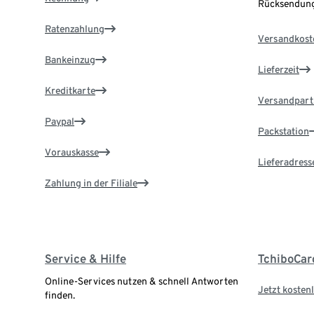
Rücksendung
Ratenzahlung
Versandkost
Bankeinzug
Lieferzeit
Kreditkarte
Versandpart
Paypal
Packstation
Vorauskasse
Lieferadress
Zahlung in der Filiale
Service & Hilfe
TchiboCar
Online-Services nutzen & schnell Antworten
Jetzt kostenl
finden.