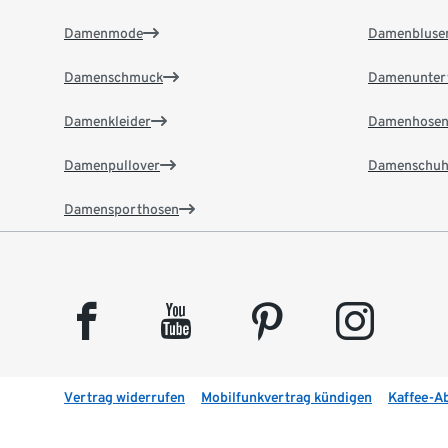
Damenmode
Damenbluse
Damenschmuck
Damenunter
Damenkleider
Damenhose
Damenpullover
Damenschuh
Damensporthosen
facebook
youtube
pinterest
instagram
Vertrag widerrufen
Mobilfunkvertrag kündigen
Kaffee-A