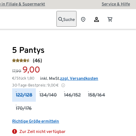
 in Filiale & Supermarkt
Service & Hilfe
Suche
5 Pantys
(46)
9,00
17,99
€/Stück
1,80
inkl. MwSt.
zzgl. Versandkosten
30-Tage-Bestpreis:
9,00
€
122/128
134/140
146/152
158/164
170/176
Richtige Größe ermitteln
Zur Zeit nicht verfügbar