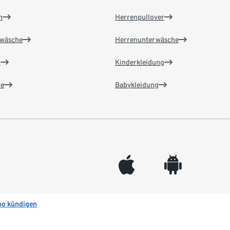
n
Herrenpullover
wäsche
Herrenunterwäsche
n
Kinderkleidung
e
Babykleidung
appleinc
android
bo kündigen