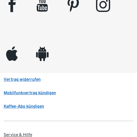
facebook
youtube
pinterest
instagram
appleinc
android
Vertrag widerrufen
Mobilfunkvertrag kündigen
Kaffee-Abo kündigen
Service & Hilfe