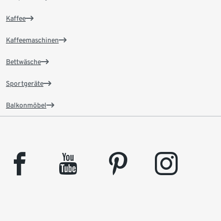
Kaffee
Kaffeemaschinen
Bettwäsche
Sportgeräte
Balkonmöbel
facebook
youtube
pinterest
instagram