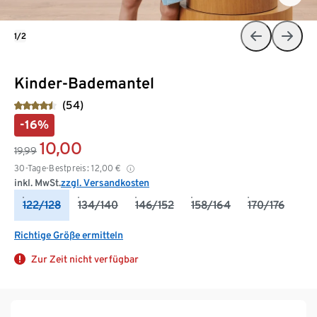
1/2
Kinder-Bademantel
(54)
-16%
10,00
19,99
30-Tage-Bestpreis:
12,00
€
inkl. MwSt.
zzgl. Versandkosten
122/128
134/140
146/152
158/164
170/176
Richtige Größe ermitteln
Zur Zeit nicht verfügbar