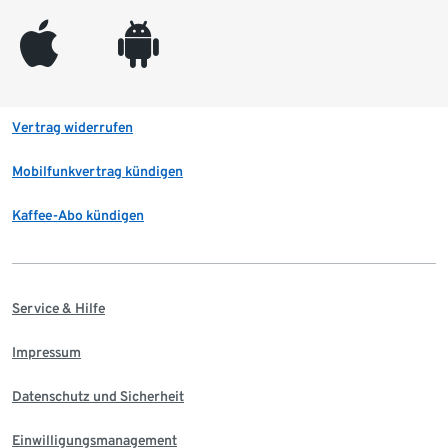
appleinc
android
Vertrag widerrufen
Mobilfunkvertrag kündigen
Kaffee-Abo kündigen
Service & Hilfe
Impressum
Datenschutz und Sicherheit
Einwilligungsmanagement