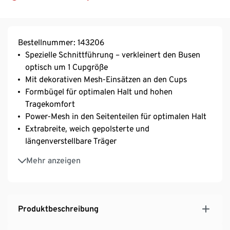
Bestellnummer: 143206
Spezielle Schnittführung – verkleinert den Busen
optisch um 1 Cupgröße
Mit dekorativen Mesh-Einsätzen an den Cups
Formbügel für optimalen Halt und hohen
Tragekomfort
Power-Mesh in den Seitenteilen für optimalen Halt
Extrabreite, weich gepolsterte und
längenverstellbare Träger
Bequeme Damenunterwäsche – liegt angenehm
Mehr anzeigen
weich auf der Haut
3-fach verstellbarer SoftSeal®-Häkchenverschluss
– optimal anpassbar
Softe Microtouch-Qualität mit seidigem Glanz
Produktbeschreibung
Minimizer-BH mit verspielter Wäscheschleife
Mit hochwertigem Markenelasthan für