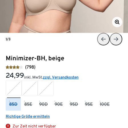
1/3
Minimizer-BH, beige
(798)
24,99
inkl. MwSt.
zzgl. Versandkosten
85D
85E
90D
90E
95D
95E
100E
Richtige Größe ermitteln
Zur Zeit nicht verfügbar