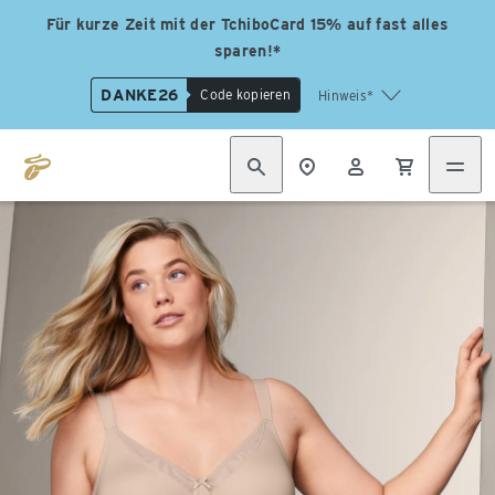
Für kurze Zeit mit der TchiboCard 15% auf fast alles
sparen!*
DANKE26
Code kopieren
Hinweis*