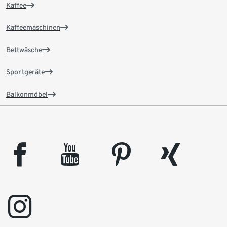
Kaffee
Kaffeemaschinen
Bettwäsche
Sportgeräte
Balkonmöbel
facebook
youtube
pinterest
xing
instagram