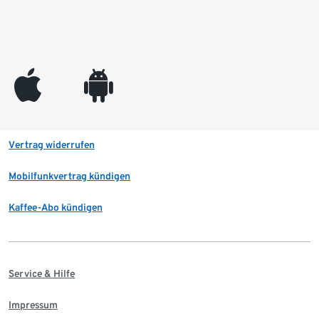
appleinc
android
Vertrag widerrufen
Mobilfunkvertrag kündigen
Kaffee-Abo kündigen
Service & Hilfe
Impressum