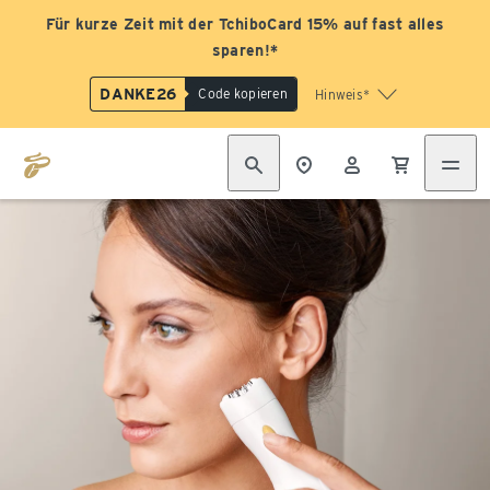
Für kurze Zeit mit der TchiboCard 15% auf fast alles
sparen!*
DANKE26
Code kopieren
Hinweis*