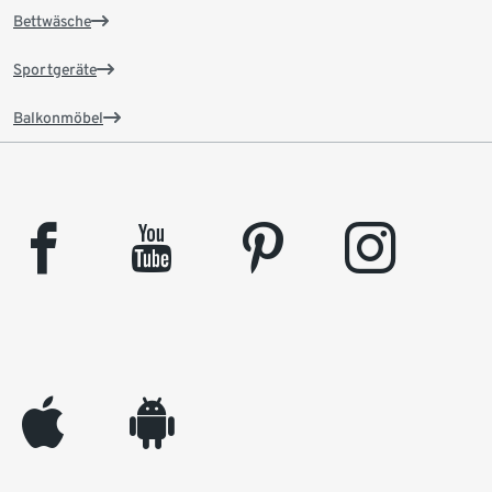
Bettwäsche
Sportgeräte
Balkonmöbel
facebook
youtube
pinterest
instagram
appleinc
android