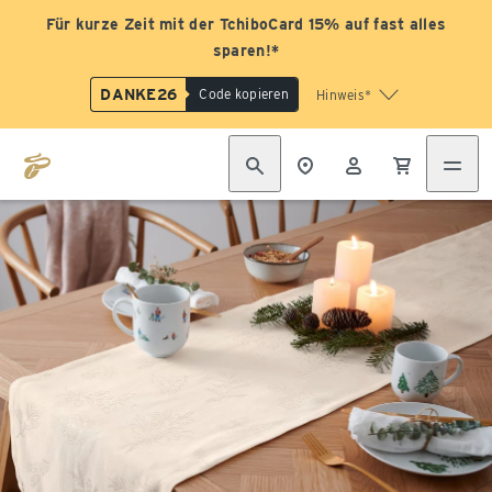
Für kurze Zeit mit der TchiboCard 15% auf fast alles
sparen!*
DANKE26
Code kopieren
Hinweis*