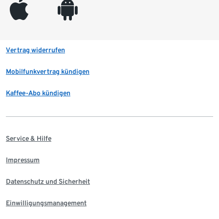
appleinc
android
Vertrag widerrufen
Mobilfunkvertrag kündigen
Kaffee-Abo kündigen
Service & Hilfe
Impressum
Datenschutz und Sicherheit
Einwilligungsmanagement