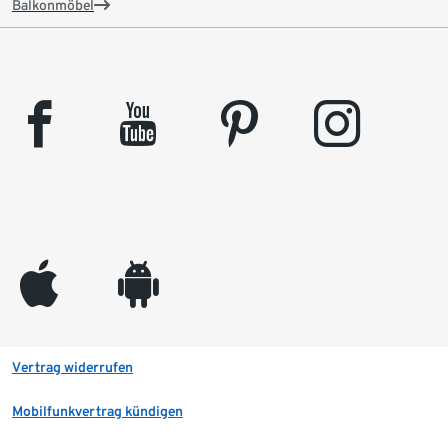
Balkonmöbel
facebook
youtube
pinterest
instagram
appleinc
android
Vertrag widerrufen
Mobilfunkvertrag kündigen