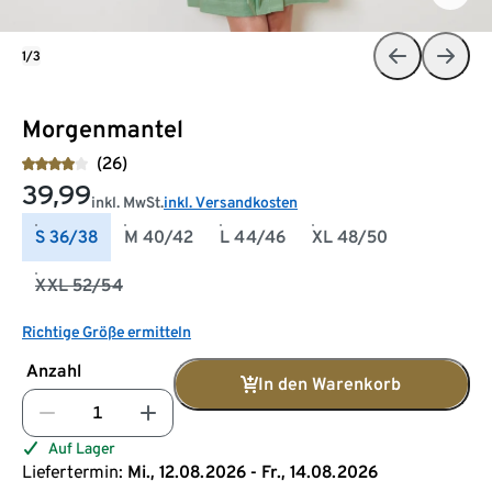
1/3
Morgenmantel
(26)
39,99
inkl. MwSt.
inkl. Versandkosten
S 36/38
M 40/42
L 44/46
XL 48/50
XXL 52/54
Richtige Größe ermitteln
Anzahl
In den Warenkorb
Auf Lager
Liefertermin:
Mi., 12.08.2026 - Fr., 14.08.2026