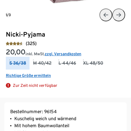
1/3
Nicki-Pyjama
(325)
20,00
inkl. MwSt.
zzgl. Versandkosten
S 36/38
M 40/42
L 44/46
XL 48/50
Richtige Größe ermitteln
Zur Zeit nicht verfügbar
Bestellnummer: 96154
Kuschelig weich und wärmend
Mit hohem Baumwollanteil