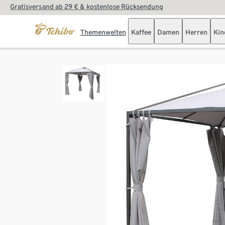
Gratisversand ab 29 € & kostenlose Rücksendung
Themenwelten
Kaffee
Damen
Herren
Kin