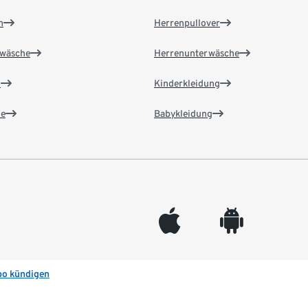
n
Herrenpullover
wäsche
Herrenunterwäsche
n
Kinderkleidung
e
Babykleidung
appleinc
android
bo kündigen