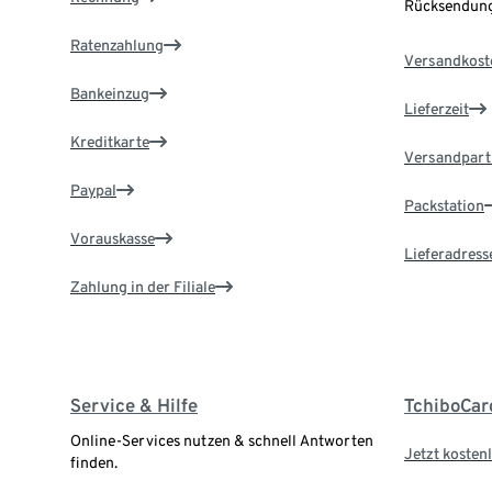
Rücksendung
Ratenzahlung
Versandkost
Bankeinzug
Lieferzeit
Kreditkarte
Versandpart
Paypal
Packstation
Vorauskasse
Lieferadress
Zahlung in der Filiale
Service & Hilfe
TchiboCar
Online-Services nutzen & schnell Antworten
Jetzt kostenl
finden.