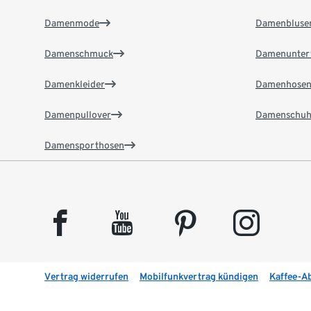
Damenmode
Damenbluse
Damenschmuck
Damenunter
Damenkleider
Damenhose
Damenpullover
Damenschuh
Damensporthosen
facebook
youtube
pinterest
instagram
Vertrag widerrufen
Mobilfunkvertrag kündigen
Kaffee-A