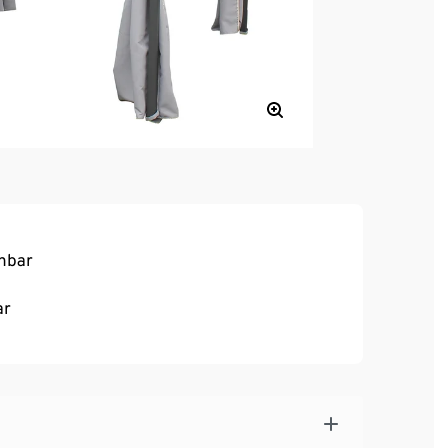
nnbar
ar