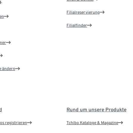
.
Filialreservierung
en
Filialfinder
ner
e ändern
d
Rund um unsere Produkte
os registrieren
Tchibo Kataloge & Magazine