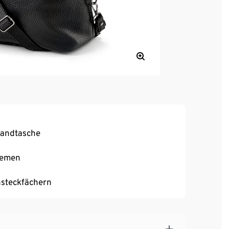
Handtasche
iemen
nsteckfächern