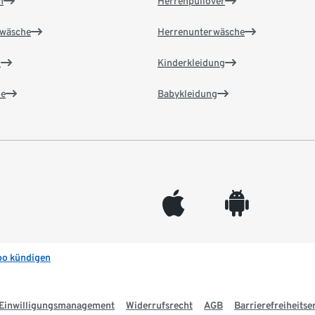
n
Herrenpullover
wäsche
Herrenunterwäsche
n
Kinderkleidung
e
Babykleidung
appleinc
android
bo kündigen
Einwilligungsmanagement
Widerrufsrecht
AGB
Barrierefreiheitse