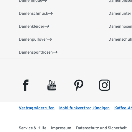
Damenmode
Damenbluse
Damenschmuck
Damenunter
Damenkleider
Damenhose
Damenpullover
Damenschuh
Damensporthosen
facebook
youtube
pinterest
instagram
Vertrag widerrufen
Mobilfunkvertrag kündigen
Kaffee-A
Service & Hilfe
Impressum
Datenschutz und Sicherheit