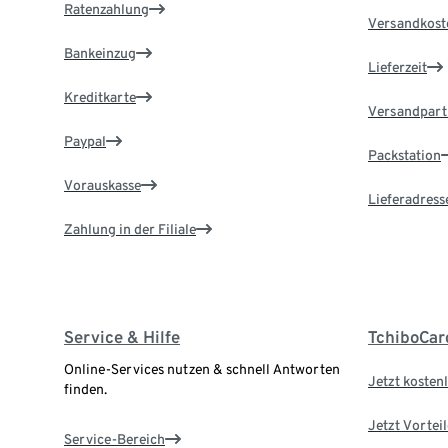
Ratenzahlung
Versandkost
Bankeinzug
Lieferzeit
Kreditkarte
Versandpart
Paypal
Packstation
Vorauskasse
Lieferadress
Zahlung in der Filiale
Service & Hilfe
TchiboCar
Online-Services nutzen & schnell Antworten
Jetzt kostenl
finden.
Jetzt Vortei
Service-Bereich