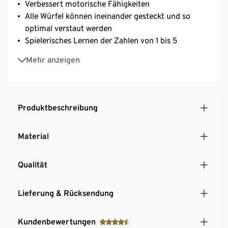
Verbessert motorische Fähigkeiten
Alle Würfel können ineinander gesteckt und so
optimal verstaut werden
Spielerisches Lernen der Zahlen von 1 bis 5
Hochwertiges Holz – frei von Schadstoffen und
Mehr anzeigen
kindgerecht
Ideal als Geschenk, z. B. zu Weihnachten oder zum
Geburtstag
Empfohlen ab einem Alter von 18 Monaten
Produktbeschreibung
Material
Qualität
Lieferung & Rücksendung
Kundenbewertungen