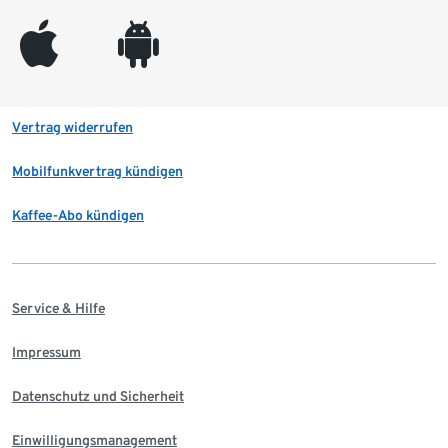
appleinc
android
Vertrag widerrufen
Mobilfunkvertrag kündigen
Kaffee-Abo kündigen
Service & Hilfe
Impressum
Datenschutz und Sicherheit
Einwilligungsmanagement