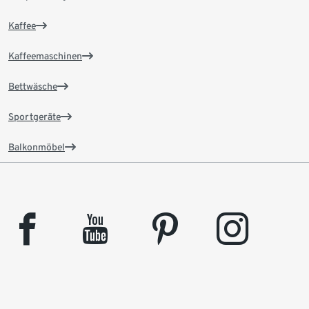
Kaffee
Kaffeemaschinen
Bettwäsche
Sportgeräte
Balkonmöbel
facebook
youtube
pinterest
instagram