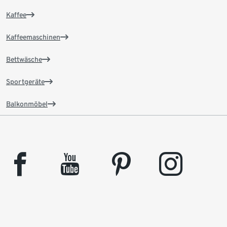
Kaffee
Kaffeemaschinen
Bettwäsche
Sportgeräte
Balkonmöbel
facebook
youtube
pinterest
instagram