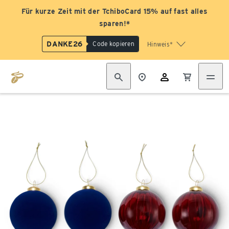
Für kurze Zeit mit der TchiboCard 15% auf fast alles
sparen!*
DANKE26
Code kopieren
Hinweis*