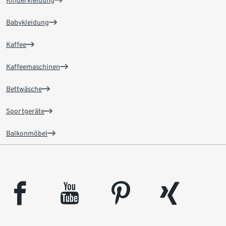
Kinderkleidung
Babykleidung
Kaffee
Kaffeemaschinen
Bettwäsche
Sportgeräte
Balkonmöbel
facebook
youtube
pinterest
xing