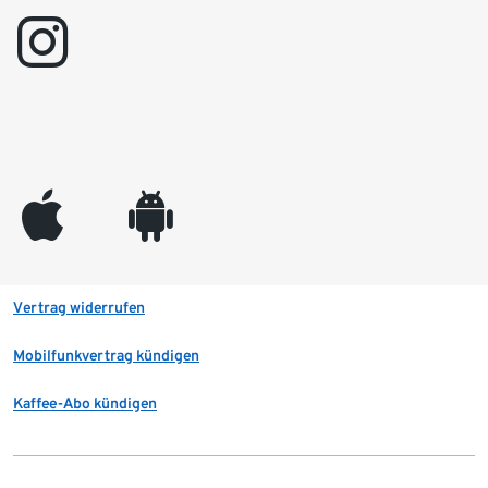
instagram
appleinc
android
Vertrag widerrufen
Mobilfunkvertrag kündigen
Kaffee-Abo kündigen