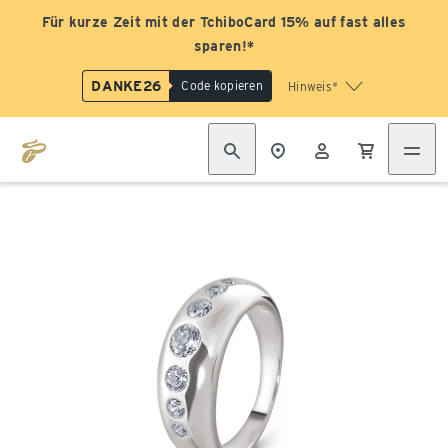
Für kurze Zeit mit der TchiboCard 15% auf fast alles
sparen!*
DANKE26
Code kopieren
Hinweis*