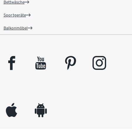
Bettwäsche
Sportgeräte
Balkonmöbel
facebook
youtube
pinterest
instagram
appleinc
android