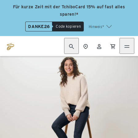
Für kurze Zeit mit der TchiboCard 15% auf fast alles
sparen!*
DANKE26
Code kopieren
Hinweis*