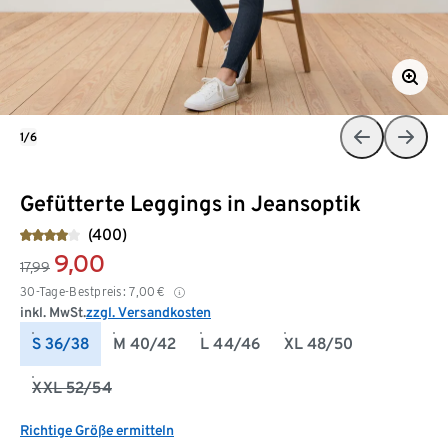
1/6
Gefütterte Leggings in Jeansoptik
(400)
9,00
17,99
30-Tage-Bestpreis:
7,00
€
inkl. MwSt.
zzgl. Versandkosten
S 36/38
M 40/42
L 44/46
XL 48/50
XXL 52/54
Richtige Größe ermitteln