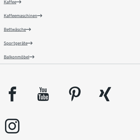
Kaffee
Kaffeemaschinen
Bettwäsche
Sportgeräte
Balkonmöbel
facebook
youtube
pinterest
xing
instagram