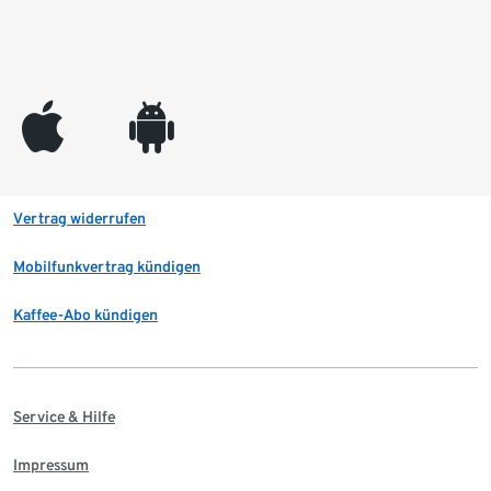
appleinc
android
Vertrag widerrufen
Mobilfunkvertrag kündigen
Kaffee-Abo kündigen
Service & Hilfe
Impressum